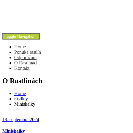
ING. Beáta Botlóová
beata@zahrady-skalky.sk
+421 903 760 441
Toggle Navigation :
Home
Ponuka rastlín
Odporúčam
O Rastlinách
Kontakt
O Rastlinách
Home
rastliny
Miniskalky
19. septembra 2024
Miniskalky