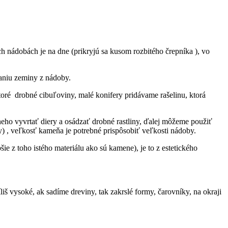
 nádobách je na dne (prikryjú sa kusom rozbitého črepníka ), vo
vaniu zeminy z nádoby.
ktoré drobné cibuľoviny, malé konifery pridávame rašelinu, ktorá
eho vyvrtať diery a osádzať drobné rastliny, ďalej môžeme použiť
y) , veľkosť kameňa je potrebné prispôsobiť veľkosti nádoby.
ie z toho istého materiálu ako sú kamene), je to z estetického
š vysoké, ak sadíme dreviny, tak zakrslé formy, čarovníky, na okraji