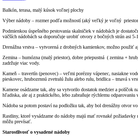
Balkón, terasa, malý kúsok voľnej plochy
Výber nádoby – rozmer podľa možností (aký veľký je voľný priestor)
Podmienkou úspešného pestovania skalničiek v nádobách je dostatočn
väčších nádobách sa doporučuje urobiť otvory z bočných strán asi 5-
Drenážna vrstva – vytvorená z drobných kamienkov, možno použiť aj k
Zemina – humózna (malý priestor), dobre priepustná ( zemina + hrubý 
zadržuje viac vody.
Kameň – travertín (penovec) – veľmi porézny vápenec, nasiakne vodou
pieskovec, hrubozrnnú zvetralú žulu alebo rulu, bridlica – tmavá s v
Kamene osádzame tak, aby sa vytvorilo dostatok medzier a políčok na s
hľadiska, ale aj z praktického, lebo zabraňuje rýchlemu odparovaniu
Nádoba sa potom postaví na podložku tak, aby bol drenážny otvor vo
Rastliny, ktoré vysádzame do nádoby majú mať rovnaké požiadavky na p
môžu prevísať.
Starostlivosť o vysadené nádoby