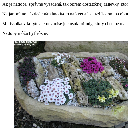
Ak je nádoba správne vysadená, tak okrem dostatočnej zálievky, ktorá 
Na jar prihnojiť zriedeným hnojivom na kvet a list, vzhľadom na obm
Miniskalka v koryte alebo v mise je kúsok prírody, ktorý chceme m
Nádoby môžu byť rôzne.