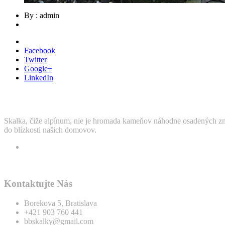
By : admin
Facebook
Twitter
Google+
LinkedIn
Skalka, čiže alpínum, nie je hromada kameňov náhodne osadených zme
do blízkosti našich domovov.
Kontaktujte Nás
Borekova 5, Bratislava
+421 903 760 441
bbskalky@gmail.com