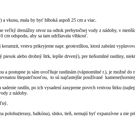
 a vkusu, mala by byť hlboká aspoň 25 cm a viac.
e veľký drenážny otvor na odtok prebytočnej vody z nádoby, v menších
10 cm odspodu, aby sa tam udržiavala vlhkosť.
eramzit, vrstvu prikryjeme napr. geotextíliou, ktorá zabráni vyplavo
piesok alebo drobný štrk, lepšie drvený), pre tieňomilné rastliny, nie
 a postupne ju sám uvoľňuje rastlinám (vápnomilné r.), je možné do n
rstevnatou štiepateľnosťou, to sú najčastejšie používané kamene(hornin
adenie rastlín, po ich vysadení zasypeme povrch vrstvou štrku (najlepš
 vody z nádoby.
ľný.
olohu(terasy, balkóna), slnko, tieň, nemajú byť expanzívne a nie príli