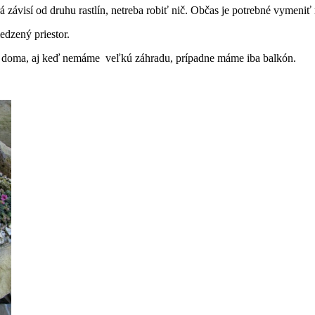
závisí od druhu rastlín, netreba robiť nič. Občas je potrebné vymeniť r
edzený priestor.
ať doma, aj keď nemáme veľkú záhradu, prípadne máme iba balkón.