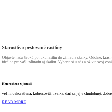
Starostlivo pestované rastliny
Objavte našu širokú ponuku rastlín do záhrad a skalky. Odolné, krásne
ideálne pre vašu záhradu aj skalku. Vyberte si u nás a oživte svoj vonka
Heterotheca x jonesii
veľmi dekoratívna, kobercovitá trvalka, darí sa jej v chudobnej, dobre
READ MORE