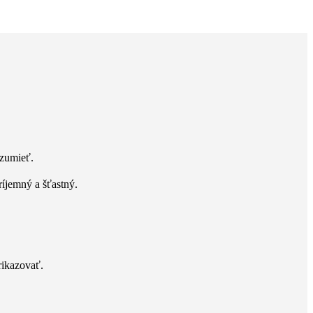
ozumieť.
ríjemný a šťastný.
rikazovať.