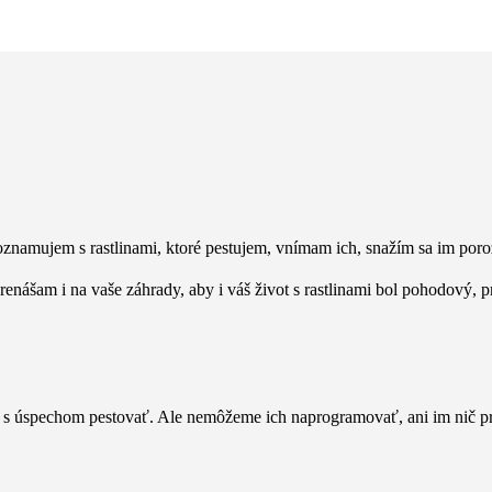
zoznamujem s rastlinami, ktoré pestujem, vnímam ich, snažím sa im por
enášam i na vaše záhrady, aby i váš život s rastlinami bol pohodový, p
ch s úspechom pestovať. Ale nemôžeme ich naprogramovať, ani im nič p