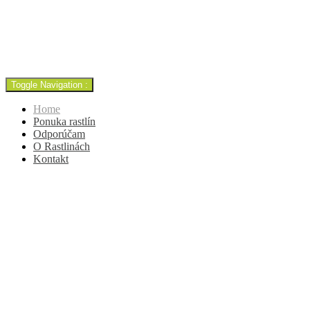
ING. Beáta Botlóová
beata@zahrady-skalky.sk
+421 903 760 441
Toggle Navigation :
Home
Ponuka rastlín
Odporúčam
O Rastlinách
Kontakt