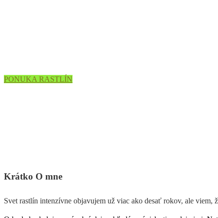
Zdravé a silné rastliny sú základom dlhotrvajúcej k
PONUKA RASTLÍN
Krátko
O mne
Svet rastlín intenzívne objavujem už viac ako desať rokov, ale viem, 