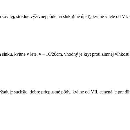
štrkovitej, stredne výživnej pôde na slnku(nie úpal), kvitne v lete od VI
a slnku, kvitne v lete, v – 10/20cm, vhodný je kryt proti zimnej vlhkosti
yžaduje suchšie, dobre priepustné pôdy, kvitne od VII, cenená je pre dlh