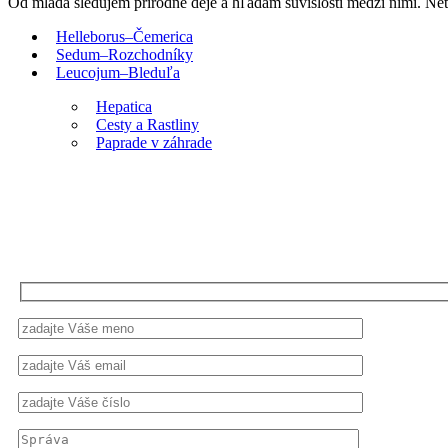
Od mlada sledujem prírodné deje a hľadám súvislosti medzi nimi. Netú
Helleborus–Čemerica
Sedum–Rozchodníky
Leucojum–Bleduľa
Hepatica
Cesty a Rastliny
Paprade v záhrade
Napíšte mi