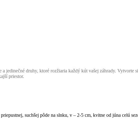
 a jedinečné druhy, ktoré rozžiaria každý kút vašej záhrady. Vytvorte s
jší priestor.
 priepustnej, suchšej pôde na slnku, v – 2-5 cm, kvitne od júna celú se