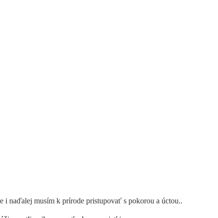
rásy vašej záhrady.
že i naďalej musím k prírode pristupovať s pokorou a úctou..